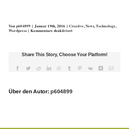
Von
p604899
|
Januar 19th, 2016
|
Creative
,
News
,
Technology
,
für
Wordpress
|
Kommentare deaktiviert
Nulla
in
lorem
et
risus
Share This Story, Choose Your Platform!
bibendum
in
molest
Facebook
Twitter
Reddit
LinkedIn
WhatsApp
Tumblr
Pinterest
Vk
Xing
E-
aculis
Mail
Über den Autor:
p604899